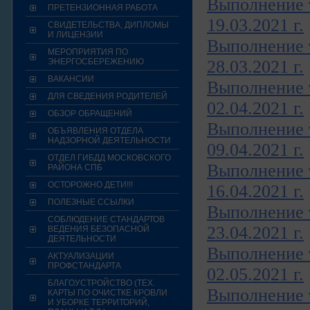
Выполнение т
ПРЕТЕНЗИОННАЯ РАБОТА
19.03.2021 г.
СВИДЕТЕЛЬСТВА, ДИПЛОМЫ
И ЛИЦЕНЗИИ
Выполнение т
МЕРОПРИЯТИЯ ПО
ЭНЕРГОСБЕРЕЖЕНИЮ
28.03.2021 г.
ВАКАНСИИ
Выполнение т
ДЛЯ СВЕДЕНИЯ РОДИТЕЛЕЙ
02.04.2021 г.
ОБЗОР ОБРАЩЕНИЙ
Выполнение т
ОБЪЯВЛЕНИЯ ОТДЕЛА
НАДЗОРНОЙ ДЕЯТЕЛЬНОСТИ
09.04.2021 г.
ОТДЕЛ ГИБДД МОСКОВСКОГО
Выполнение т
РАЙОНА СПБ
ОСТОРОЖНО ДЕТИ!!!
16.04.2021 г.
ПОЛЕЗНЫЕ ССЫЛКИ
Выполнение т
СОБЛЮДЕНИЕ СТАНДАРТОВ
23.04.2021 г.
ВЕДЕНИЯ БЕЗОПАСНОЙ
ДЕЯТЕЛЬНОСТИ
Выполнение т
АКТУАЛИЗАЦИИ
ПРОФСТАНДАРТА
02.05.2021 г.
БЛАГОУСТРОЙСТВО (ТЕХ.
Выполнение т
КАРТЫ ПО ОЧИСТКЕ КРОВЛИ
И УБОРКЕ ТЕРРИТОРИЙ,