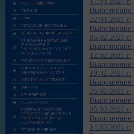
17.01.2021 г.
МЕССЕНДЖЕР МАХ
Выполнение т
ГЛАВНАЯ
22.01.2021 г.
О НАС
ГОРОДСКИЕ ИНТОНАЦИИ
Выполнение т
КОНКУРС "ЛУЧШИЙ БАЛКОН"
05.02.2021 г.
ОТЧЕТНАЯ ИНФОРМАЦИЯ
Выполнение т
(ПИСЬМО ВИЦЕ-
ГУБЕРНАТОРА ОТ 13.07.2017
12.02.2021 г.
№06-16-234/17-0)
РАСКРЫТИЕ ИНФОРМАЦИИ
Выполнение т
НОРМАТИВНЫЕ АКТЫ И
19.02.2021 г.
ТАРИФЫ НА ЖК УСЛУГИ
КАПИТАЛЬНЫЙ РЕМОНТ
Выполнение т
ЗАКУПКИ
26.02.2021 г.
ОБЪЯВЛЕНИЯ
Выполнение т
ПЕТЕРБУРГГАЗ
05.03.2021 г.
СУДЕБНАЯ РАБОТА ПО
ОБЕСПЕЧЕНИЮ ДОСТУПА В
Выполнение т
КВАРТИРЫ ДЛЯ ТО ГАЗ.
ОБОРУДОВАНИЯ
14.03.2021 г.
ПРАВОНАРУШЕНИЯ