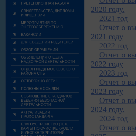
Отчет о в
ПРЕТЕНЗИОННАЯ РАБОТА
2020 году.
СВИДЕТЕЛЬСТВА, ДИПЛОМЫ
И ЛИЦЕНЗИИ
2021 год
МЕРОПРИЯТИЯ ПО
Отчет о в
ЭНЕРГОСБЕРЕЖЕНИЮ
2021 году
ВАКАНСИИ
ДЛЯ СВЕДЕНИЯ РОДИТЕЛЕЙ
2022 год
ОБЗОР ОБРАЩЕНИЙ
Отчет о в
ОБЪЯВЛЕНИЯ ОТДЕЛА
НАДЗОРНОЙ ДЕЯТЕЛЬНОСТИ
2022 году
ОТДЕЛ ГИБДД МОСКОВСКОГО
2023 год
РАЙОНА СПБ
Отчет о в
ОСТОРОЖНО ДЕТИ!!!
ПОЛЕЗНЫЕ ССЫЛКИ
2023 году
СОБЛЮДЕНИЕ СТАНДАРТОВ
Отчет о в
ВЕДЕНИЯ БЕЗОПАСНОЙ
ДЕЯТЕЛЬНОСТИ
2024 году.
АКТУАЛИЗАЦИИ
2024 год
ПРОФСТАНДАРТА
БЛАГОУСТРОЙСТВО (ТЕХ.
Отчет о в
КАРТЫ ПО ОЧИСТКЕ КРОВЛИ
И УБОРКЕ ТЕРРИТОРИЙ,