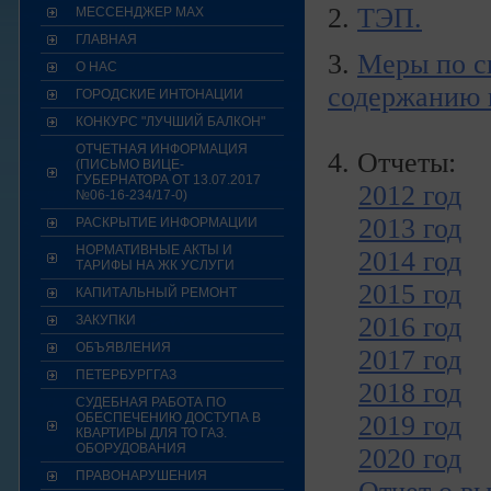
2.
ТЭП.
МЕССЕНДЖЕР МАХ
ГЛАВНАЯ
3.
Меры по с
О НАС
содержанию 
ГОРОДСКИЕ ИНТОНАЦИИ
КОНКУРС "ЛУЧШИЙ БАЛКОН"
ОТЧЕТНАЯ ИНФОРМАЦИЯ
4. Отчеты:
(ПИСЬМО ВИЦЕ-
ГУБЕРНАТОРА ОТ 13.07.2017
2012 год
№06-16-234/17-0)
2013 год
РАСКРЫТИЕ ИНФОРМАЦИИ
НОРМАТИВНЫЕ АКТЫ И
2014 год
ТАРИФЫ НА ЖК УСЛУГИ
2015 год
КАПИТАЛЬНЫЙ РЕМОНТ
2016 год
ЗАКУПКИ
ОБЪЯВЛЕНИЯ
2017 год
ПЕТЕРБУРГГАЗ
2018 год
СУДЕБНАЯ РАБОТА ПО
ОБЕСПЕЧЕНИЮ ДОСТУПА В
2019 год
КВАРТИРЫ ДЛЯ ТО ГАЗ.
ОБОРУДОВАНИЯ
2020 год
ПРАВОНАРУШЕНИЯ