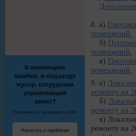
Дополните
8. а)
Протоко
помещений.
б)
Протоко
помещений.
в)
Протоко
В квитанциях
помещений.
ошибки, в подъезде
9. а)
Локальн
мусор, сотрудники
ремонту на 2
управляющей
б)
Локальн
хамят?
ремонту на 2
Расскажите о проблемах с ЖКХ
в) Локальна
ремонту на 2
Написать о проблеме