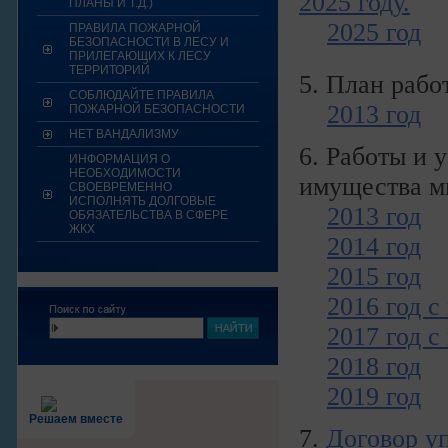
2025 году.
ПЛАНЫ И Т.Д.)
2025 год
ПРАВИЛА ПОЖАРНОЙ
БЕЗОПАСНОСТИ В ЛЕСУ И
ПРИЛЕГАЮЩИХ К ЛЕСУ
ТЕРРИТОРИЙ
5. План рабо
СОБЛЮДАЙТЕ ПРАВИЛА
2013 год
ПОЖАРНОЙ БЕЗОПАСНОСТИ
НЕТ ВАНДАЛИЗМУ
6. Работы и 
ИНФОРМАЦИЯ О
НЕОБХОДИМОСТИ
имущества м
СВОЕВРЕМЕННО
ИСПОЛНЯТЬ ДОЛГОВЫЕ
2013 год
ОБЯЗАТЕЛЬСТВА В СФЕРЕ
ЖКХ
2014 год
2015 год
2016 год с
2017 год с
2018 год
2019 год
Решаем вместе
7.
Договор у